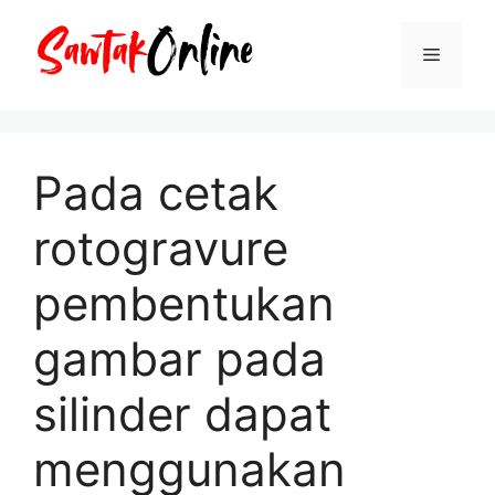
Langsung
ke
Menu
isi
Pada cetak
rotogravure
pembentukan
gambar pada
silinder dapat
menggunakan