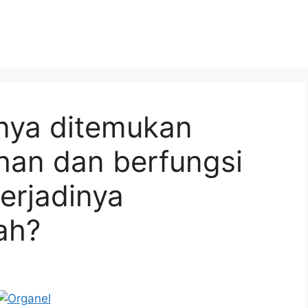
nya ditemukan
han dan berfungsi
erjadinya
ah?