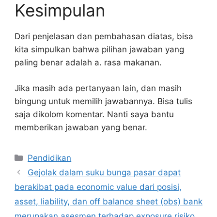
Kesimpulan
Dari penjelasan dan pembahasan diatas, bisa
kita simpulkan bahwa pilihan jawaban yang
paling benar adalah a. rasa makanan.
Jika masih ada pertanyaan lain, dan masih
bingung untuk memilih jawabannya. Bisa tulis
saja dikolom komentar. Nanti saya bantu
memberikan jawaban yang benar.
Kategori
Pendidikan
Gejolak dalam suku bunga pasar dapat
berakibat pada economic value dari posisi,
asset, liability, dan off balance sheet (obs) bank
merupakan asesmen terhadap exposure risiko