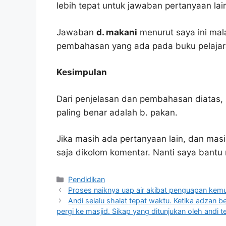
lebih tepat untuk jawaban pertanyaan lai
Jawaban
d. makani
menurut saya ini mal
pembahasan yang ada pada buku pelajar
Kesimpulan
Dari penjelasan dan pembahasan diatas, 
paling benar adalah b. pakan.
Jika masih ada pertanyaan lain, dan masi
saja dikolom komentar. Nanti saya bant
Kategori
Pendidikan
Proses naiknya uap air akibat penguapan kem
Andi selalu shalat tepat waktu. Ketika adzan 
pergi ke masjid. Sikap yang ditunjukan oleh andi