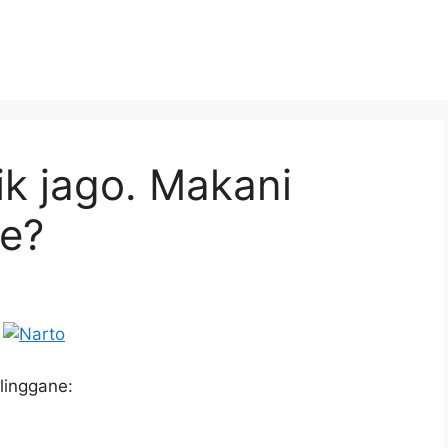
ik jago. Makani
e?
linggane: