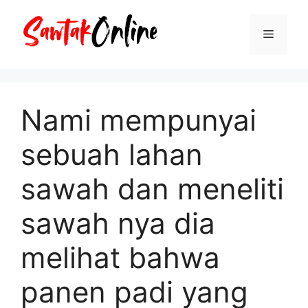
Langsung
ke
Menu
isi
Nami mempunyai
sebuah lahan
sawah dan meneliti
sawah nya dia
melihat bahwa
panen padi yang