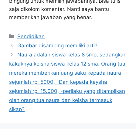
bingung untuk memilih jawabannya. Bisa tulis
saja dikolom komentar. Nanti saya bantu
memberikan jawaban yang benar.
Kategori
Pendidikan
Gambar disamping memiliki arti?
Naura adalah siswa kelas 8 smp, sedangkan
kakaknya keisha siswa kelas 12 sma. Orang tua
mereka memberikan uang saku kepada naura
sejumlah rp. 5000, -Dan kepada keysha
sejumlah rp. 15.000, -perilaku yang ditampilkan
oleh orang tua naura dan keisha termasuk
sikap?