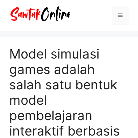
Langsung
ke
Menu
isi
Model simulasi
games adalah
salah satu bentuk
model
pembelajaran
interaktif berbasis