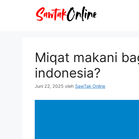
Langsung
ke
isi
Miqat makani bag
indonesia?
Juni 22, 2025
oleh
SawTak Online