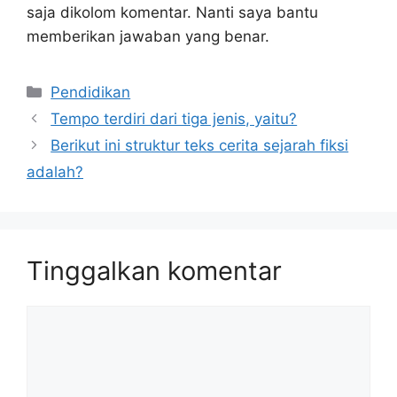
saja dikolom komentar. Nanti saya bantu
memberikan jawaban yang benar.
Kategori
Pendidikan
Tempo terdiri dari tiga jenis, yaitu?
Berikut ini struktur teks cerita sejarah fiksi
adalah?
Tinggalkan komentar
Komentar