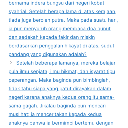
bernama indera bungsu dari negeri kobat
syahrial. Setelah berapa lama di atas kerajaan,
tiada juga beroleh putra. Maka pada suatu hari,
ia pun menyuruh orang membaca doa qunut
dan sedekah kepada fakir dan miskin
berdasarkan penggalan hikayat di atas, sudut
pandang yang digunakan adalah?
Setelah beberapa lamanya, mereka belajar
pula ilmu senjata, ilmu hikmat, dan isyarat tipu
peperangan. Maka baginda pun bimbinglah,
tidak tahu siapa yang patut dirayakan dalam
negeri karena anaknya kedua orang itu sama-
sama gagah. Jikalau baginda pun mencari
muslihat; ia menceritakan kepada kedua
anaknya bahwa ia bermimpi bertemu dengan