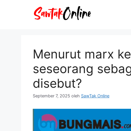
Langsung
ke
isi
Menurut marx ket
seseorang sebaga
disebut?
September 7, 2025
oleh
SawTak Online