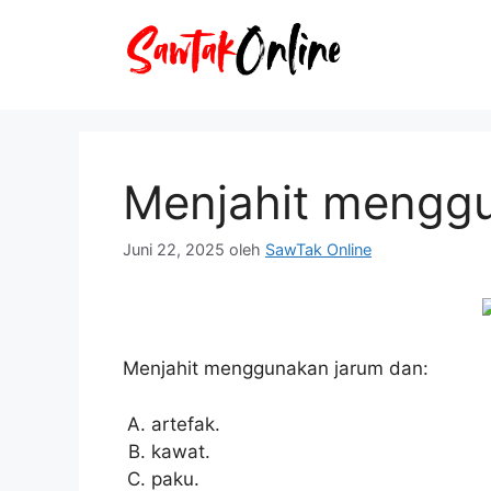
Langsung
ke
isi
Menjahit mengg
Juni 22, 2025
oleh
SawTak Online
Menjahit menggunakan jarum dan:
artefak.
kawat.
paku.