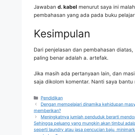
Jawaban
d. kabel
menurut saya ini malah
pembahasan yang ada pada buku pelajar
Kesimpulan
Dari penjelasan dan pembahasan diatas, 
paling benar adalah a. artefak.
Jika masih ada pertanyaan lain, dan masi
saja dikolom komentar. Nanti saya bant
Kategori
Pendidikan
Dengan mempelajari dinamika kehidupan masya
memberikan?
Meningkatnya jumlah penduduk berarti mendor
Sehingga peluang yang mungkin akan timbul ada
seperti laundry atau jasa pencucian baju, minimarket