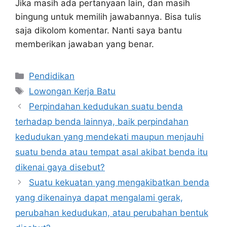
Jika masih ada pertanyaan lain, dan masih
bingung untuk memilih jawabannya. Bisa tulis
saja dikolom komentar. Nanti saya bantu
memberikan jawaban yang benar.
Kategori
Pendidikan
Tag
Lowongan Kerja Batu
Perpindahan kedudukan suatu benda
terhadap benda lainnya, baik perpindahan
kedudukan yang mendekati maupun menjauhi
suatu benda atau tempat asal akibat benda itu
dikenai gaya disebut?
Suatu kekuatan yang mengakibatkan benda
yang dikenainya dapat mengalami gerak,
perubahan kedudukan, atau perubahan bentuk