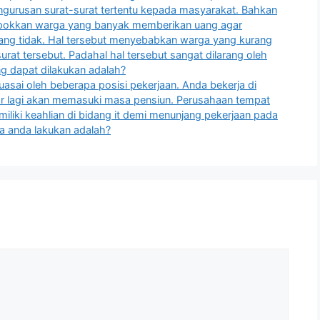
ngurusan surat-surat tertentu kepada masyarakat. Bahkan
mpokkan warga yang banyak memberikan uang agar
yang tidak. Hal tersebut menyebabkan warga yang kurang
at tersebut. Padahal hal tersebut sangat dilarang oleh
ng dapat dilakukan adalah?
uasai oleh beberapa posisi pekerjaan. Anda bekerja di
ar lagi akan memasuki masa pensiun. Perusahaan tempat
iliki keahlian di bidang it demi menunjang pekerjaan pada
a anda lakukan adalah?