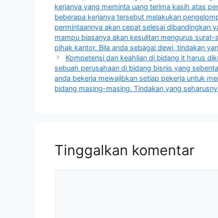
kerjanya yang meminta uang terima kasih atas pe
beberapa kerjanya tersebut melakukan pengelo
permintaannya akan cepat selesai dibandingkan 
mampu biasanya akan kesulitan mengurus surat-sur
pihak kantor. Bila anda sebagai dewi, tindakan ya
Kompetensi dan keahlian di bidang it harus dik
sebuah perusahaan di bidang bisnis yang sebent
anda bekerja mewajibkan setiap pekerja untuk mem
bidang masing-masing. Tindakan yang seharusny
Tinggalkan komentar
Komentar