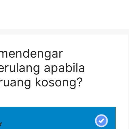
 mendengar
erulang apabila
ruang kosong?