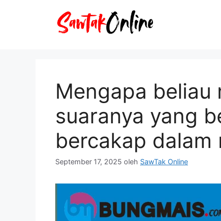
Langsung
ke
isi
Mengapa beliau
suaranya yang b
bercakap dalam 
September 17, 2025
oleh
SawTak Online