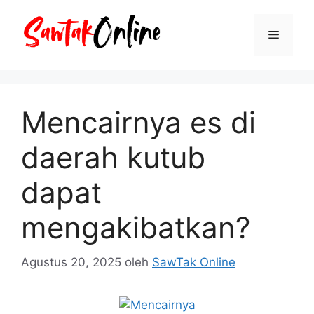
Langsung
ke
Menu
isi
Mencairnya es di
daerah kutub
dapat
mengakibatkan?
Agustus 20, 2025
oleh
SawTak Online