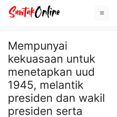
Langsung
ke
Menu
isi
Mempunyai
kekuasaan untuk
menetapkan uud
1945, melantik
presiden dan wakil
presiden serta