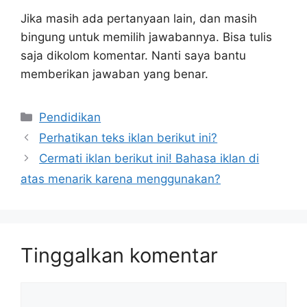
Jika masih ada pertanyaan lain, dan masih
bingung untuk memilih jawabannya. Bisa tulis
saja dikolom komentar. Nanti saya bantu
memberikan jawaban yang benar.
Kategori
Pendidikan
Perhatikan teks iklan berikut ini?
Cermati iklan berikut ini! Bahasa iklan di
atas menarik karena menggunakan?
Tinggalkan komentar
Komentar