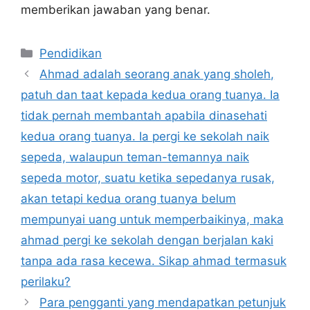
memberikan jawaban yang benar.
Kategori
Pendidikan
Ahmad adalah seorang anak yang sholeh,
patuh dan taat kepada kedua orang tuanya. Ia
tidak pernah membantah apabila dinasehati
kedua orang tuanya. Ia pergi ke sekolah naik
sepeda, walaupun teman-temannya naik
sepeda motor, suatu ketika sepedanya rusak,
akan tetapi kedua orang tuanya belum
mempunyai uang untuk memperbaikinya, maka
ahmad pergi ke sekolah dengan berjalan kaki
tanpa ada rasa kecewa. Sikap ahmad termasuk
perilaku?
Para pengganti yang mendapatkan petunjuk