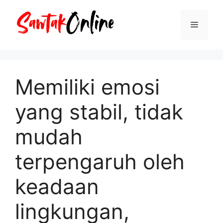
Langsung
ke
Menu
isi
Memiliki emosi
yang stabil, tidak
mudah
terpengaruh oleh
keadaan
lingkungan,