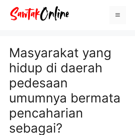
Langsung
ke
Menu
isi
Masyarakat yang
hidup di daerah
pedesaan
umumnya bermata
pencaharian
sebagai?