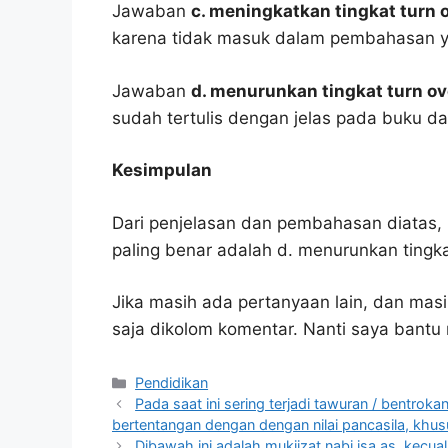
Jawaban
c. meningkatkan tingkat turn 
karena tidak masuk dalam pembahasan y
Jawaban
d. menurunkan tingkat turn ov
sudah tertulis dengan jelas pada buku d
Kesimpulan
Dari penjelasan dan pembahasan diatas, 
paling benar adalah d. menurunkan tingka
Jika masih ada pertanyaan lain, dan masi
saja dikolom komentar. Nanti saya bant
Kategori
Pendidikan
Pada saat ini sering terjadi tawuran / bentroka
bertentangan dengan dengan nilai pancasila, khus
Dibawah ini adalah mukjizat nabi isa as, kecual