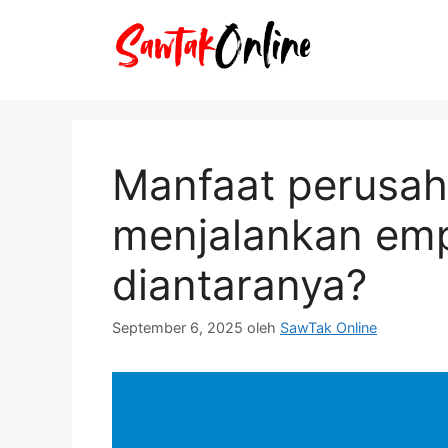
Langsung
ke
isi
Manfaat perusa
menjalankan emp
diantaranya?
September 6, 2025
oleh
SawTak Online