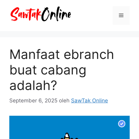
Langsung
ke
Menu
isi
Manfaat ebranch
buat cabang
adalah?
September 6, 2025
oleh
SawTak Online