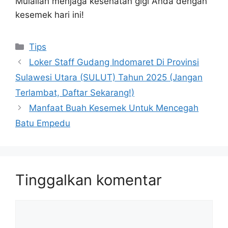
Mulailah menjaga kesehatan gigi Anda dengan
kesemek hari ini!
Kategori
Tips
Loker Staff Gudang Indomaret Di Provinsi
Sulawesi Utara (SULUT) Tahun 2025 (Jangan
Terlambat, Daftar Sekarang!)
Manfaat Buah Kesemek Untuk Mencegah
Batu Empedu
Tinggalkan komentar
Komentar