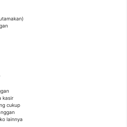
iutamakan)
ngan
r
n
ggan
 kasir
ng cukup
anggan
ko lainnya