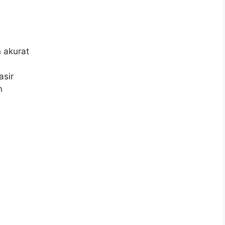
 akurat
sir
n