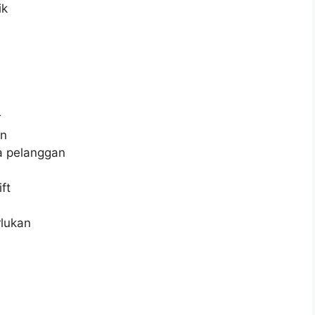
ik
r
an
a pelanggan
ft
rlukan