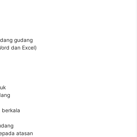
bidang gudang
Word dan Excel)
uk
dang
 berkala
udang
kepada atasan