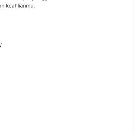
an keahlianmu.
/