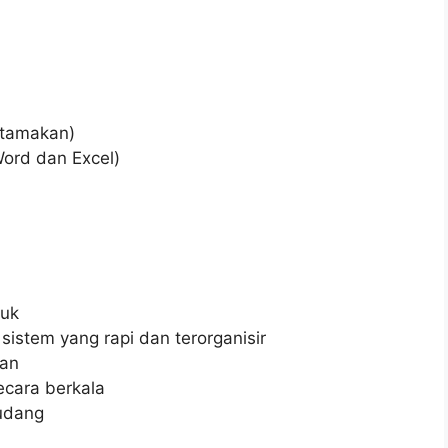
utamakan)
Word dan Excel)
uk
stem yang rapi dan terorganisir
aan
cara berkala
udang