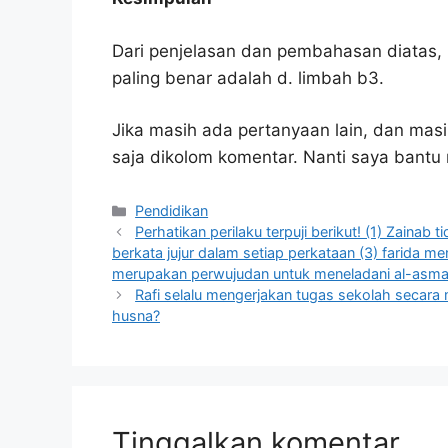
Dari penjelasan dan pembahasan diatas, 
paling benar adalah d. limbah b3.
Jika masih ada pertanyaan lain, dan masi
saja dikolom komentar. Nanti saya bant
Kategori
Pendidikan
Perhatikan perilaku terpuji berikut! (1) Zainab
berkata jujur dalam setiap perkataan (3) farida m
merupakan perwujudan untuk meneladani al-asma 
Rafi selalu mengerjakan tugas sekolah secara 
husna?
Tinggalkan komentar