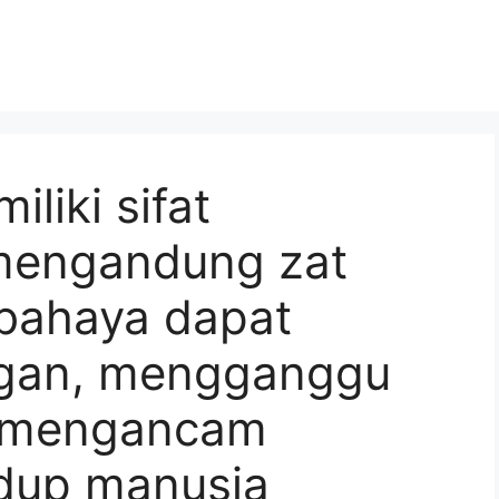
liki sifat
mengandung zat
bahaya dapat
ngan, mengganggu
a mengancam
dup manusia