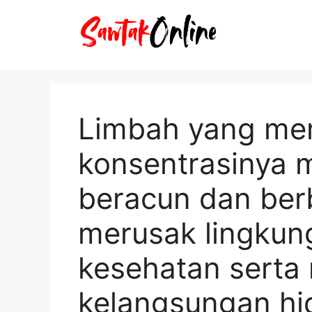
Langsung
ke
isi
Limbah yang memi
konsentrasinya 
beracun dan ber
merusak lingku
kesehatan sert
kelangsungan hi