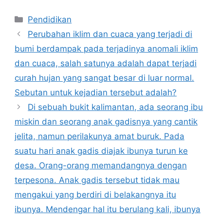
Kategori
Pendidikan
Perubahan iklim dan cuaca yang terjadi di
bumi berdampak pada terjadinya anomali iklim
dan cuaca, salah satunya adalah dapat terjadi
curah hujan yang sangat besar di luar normal.
Sebutan untuk kejadian tersebut adalah?
Di sebuah bukit kalimantan, ada seorang ibu
miskin dan seorang anak gadisnya yang cantik
jelita, namun perilakunya amat buruk. Pada
suatu hari anak gadis diajak ibunya turun ke
desa. Orang-orang memandangnya dengan
terpesona. Anak gadis tersebut tidak mau
mengakui yang berdiri di belakangnya itu
ibunya. Mendengar hal itu berulang kali, ibunya