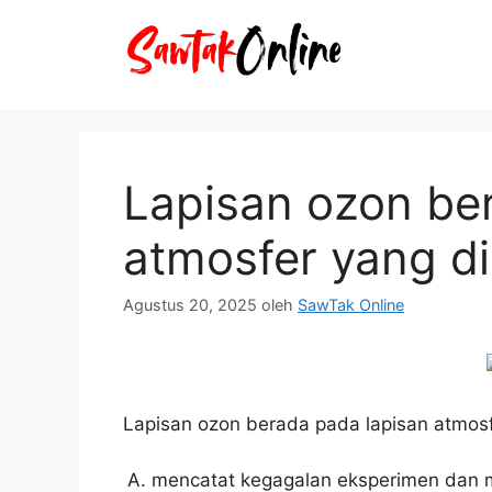
Langsung
ke
isi
Lapisan ozon be
atmosfer yang d
Agustus 20, 2025
oleh
SawTak Online
Lapisan ozon berada pada lapisan atmos
mencatat kegagalan eksperimen dan 