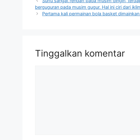
Suhu sangat rendah pada musim dingin, terd
berguguran pada musim gugur. Hal ini ciri dari ikli
Pertama kali permainan bola basket dimainkan
Tinggalkan komentar
Komentar