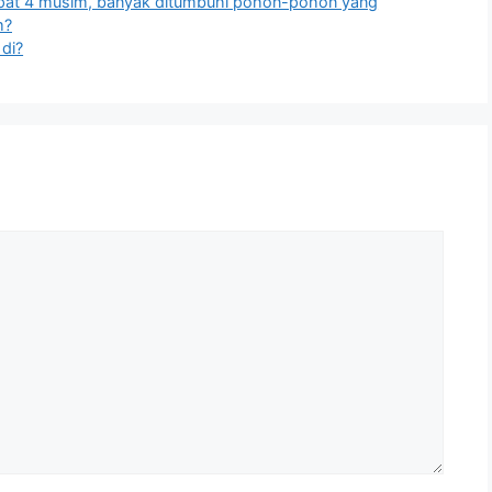
apat 4 musim, banyak ditumbuhi pohon-pohon yang
m?
 di?