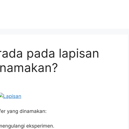
rada pada lapisan
inamakan?
fer yang dinamakan:
mengulangi eksperimen.