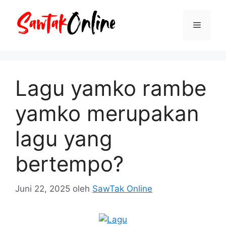
Langsung
ke
Menu
isi
Lagu yamko rambe
yamko merupakan
lagu yang
bertempo?
Juni 22, 2025
oleh
SawTak Online