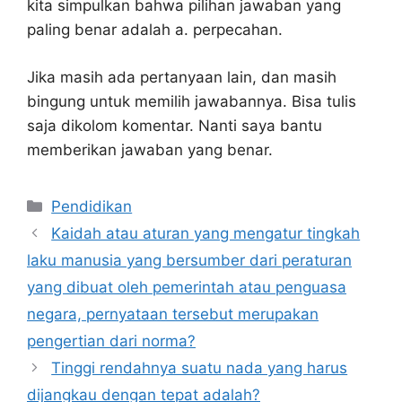
kita simpulkan bahwa pilihan jawaban yang
paling benar adalah a. perpecahan.
Jika masih ada pertanyaan lain, dan masih
bingung untuk memilih jawabannya. Bisa tulis
saja dikolom komentar. Nanti saya bantu
memberikan jawaban yang benar.
Kategori
Pendidikan
Kaidah atau aturan yang mengatur tingkah
laku manusia yang bersumber dari peraturan
yang dibuat oleh pemerintah atau penguasa
negara, pernyataan tersebut merupakan
pengertian dari norma?
Tinggi rendahnya suatu nada yang harus
dijangkau dengan tepat adalah?