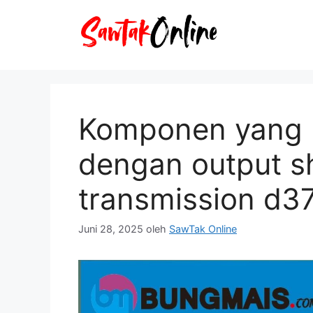
Langsung
ke
isi
Komponen yang 
dengan output sh
transmission d3
Juni 28, 2025
oleh
SawTak Online