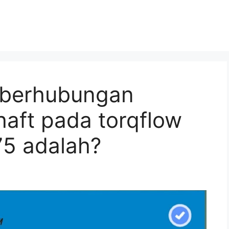
berhubungan
aft pada torqflow
75 adalah?