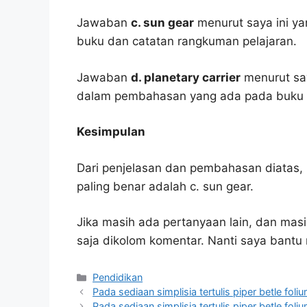
Jawaban
c. sun gear
menurut saya ini ya
buku dan catatan rangkuman pelajaran.
Jawaban
d. planetary carrier
menurut say
dalam pembahasan yang ada pada buku p
Kesimpulan
Dari penjelasan dan pembahasan diatas, 
paling benar adalah c. sun gear.
Jika masih ada pertanyaan lain, dan masi
saja dikolom komentar. Nanti saya bant
Kategori
Pendidikan
Pada sediaan simplisia tertulis piper betle fo
Pada sediaan simplisia tertulis piper betle fo