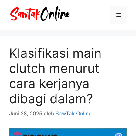
Langsung
ke
Menu
isi
Klasifikasi main
clutch menurut
cara kerjanya
dibagi dalam?
Juni 28, 2025
oleh
SawTak Online