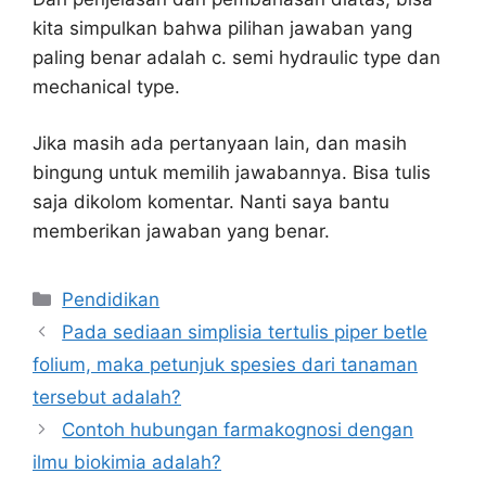
kita simpulkan bahwa pilihan jawaban yang
paling benar adalah c. semi hydraulic type dan
mechanical type.
Jika masih ada pertanyaan lain, dan masih
bingung untuk memilih jawabannya. Bisa tulis
saja dikolom komentar. Nanti saya bantu
memberikan jawaban yang benar.
Kategori
Pendidikan
Pada sediaan simplisia tertulis piper betle
folium, maka petunjuk spesies dari tanaman
tersebut adalah?
Contoh hubungan farmakognosi dengan
ilmu biokimia adalah?