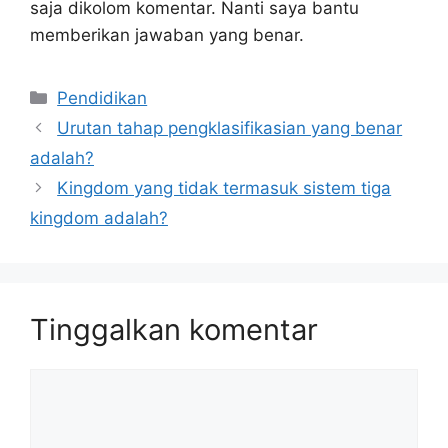
saja dikolom komentar. Nanti saya bantu
memberikan jawaban yang benar.
Kategori
Pendidikan
Urutan tahap pengklasifikasian yang benar
adalah?
Kingdom yang tidak termasuk sistem tiga
kingdom adalah?
Tinggalkan komentar
Komentar