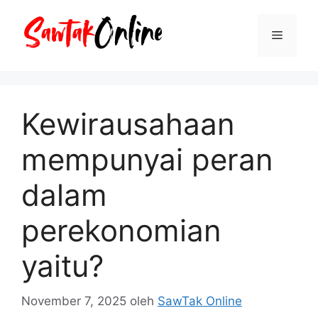
Langsung
ke
Menu
isi
Kewirausahaan
mempunyai peran
dalam
perekonomian
yaitu?
November 7, 2025
oleh
SawTak Online