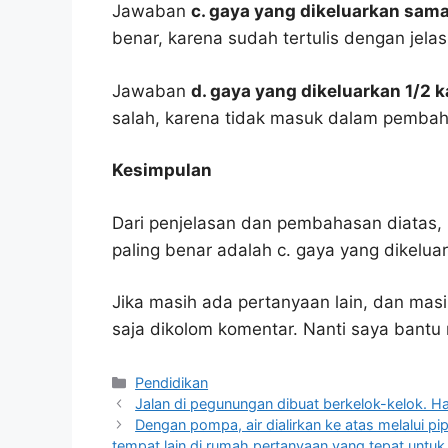
Jawaban
c. gaya yang dikeluarkan sam
benar, karena sudah tertulis dengan jel
Jawaban
d. gaya yang dikeluarkan 1/2 k
salah, karena tidak masuk dalam pembah
Kesimpulan
Dari penjelasan dan pembahasan diatas, 
paling benar adalah c. gaya yang dikelu
Jika masih ada pertanyaan lain, dan masi
saja dikolom komentar. Nanti saya bant
Kategori
Pendidikan
Jalan di pegunungan dibuat berkelok-kelok. H
Dengan pompa, air dialirkan ke atas melalui p
tempat lain di rumah pertanyaan yang tepat untuk