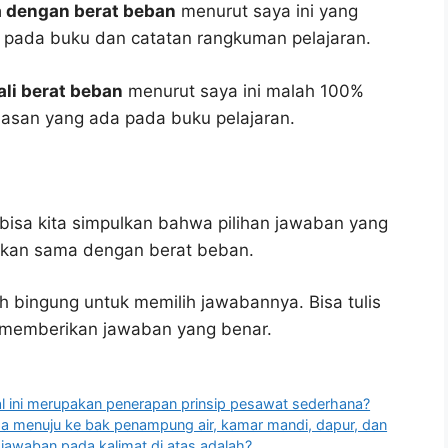
a dengan berat beban
menurut saya ini yang
as pada buku dan catatan rangkuman pelajaran.
ali berat beban
menurut saya ini malah 100%
asan yang ada pada buku pelajaran.
bisa kita simpulkan bahwa pilihan jawaban yang
arkan sama dengan berat beban.
h bingung untuk memilih jawabannya. Bisa tulis
u memberikan jawaban yang benar.
al ini merupakan penerapan prinsip pesawat sederhana?
ipa menuju ke bak penampung air, kamar mandi, dapur, dan
 jawaban pada kalimat di atas adalah?