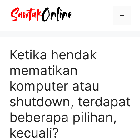
Langsung
ke
Menu
isi
Ketika hendak
mematikan
komputer atau
shutdown, terdapat
beberapa pilihan,
kecuali?