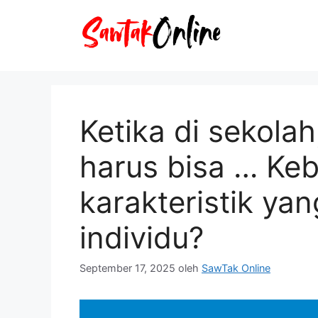
Langsung
ke
isi
Ketika di sekolah
harus bisa … K
karakteristik yan
individu?
September 17, 2025
oleh
SawTak Online