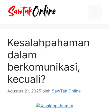
Langsung
ke
Menu
isi
Kesalahpahaman
dalam
berkomunikasi,
kecuali?
Agustus 21, 2025
oleh
SawTak Online