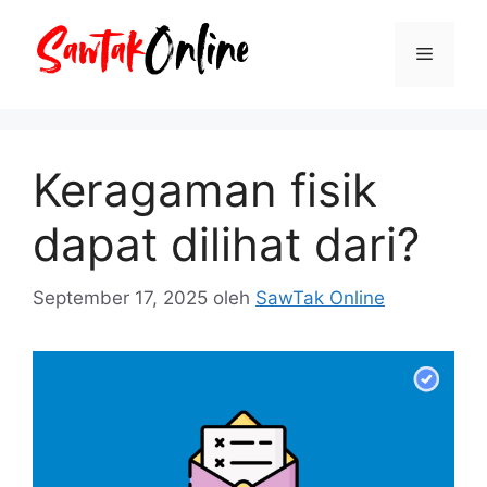
Langsung
ke
Menu
isi
Keragaman fisik
dapat dilihat dari?
September 17, 2025
oleh
SawTak Online