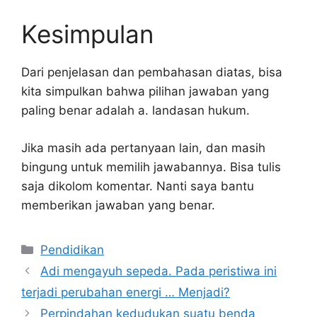
Kesimpulan
Dari penjelasan dan pembahasan diatas, bisa
kita simpulkan bahwa pilihan jawaban yang
paling benar adalah a. landasan hukum.
Jika masih ada pertanyaan lain, dan masih
bingung untuk memilih jawabannya. Bisa tulis
saja dikolom komentar. Nanti saya bantu
memberikan jawaban yang benar.
Kategori
Pendidikan
Adi mengayuh sepeda. Pada peristiwa ini
terjadi perubahan energi … Menjadi?
Perpindahan kedudukan suatu benda