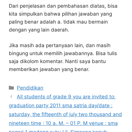
Dari penjelasan dan pembahasan diatas, bisa
kita simpulkan bahwa pilihan jawaban yang
paling benar adalah a. tidak mau bermain
dengan yang lain daerah.
Jika masih ada pertanyaan lain, dan masih
bingung untuk memilih jawabannya. Bisa tulis
saja dikolom komentar. Nanti saya bantu
memberikan jawaban yang benar.
Kategori
Pendidikan
All students of grade 9 you are invited to:
graduation party 2011 sma satria day/date :
saturday, the fifteenth of july two thousand and
nineteen time : 10 a. M. – 01 P. M venue : sma
negeri 1 madang suku I jl. Simpang kepuh