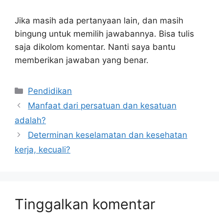
Jika masih ada pertanyaan lain, dan masih
bingung untuk memilih jawabannya. Bisa tulis
saja dikolom komentar. Nanti saya bantu
memberikan jawaban yang benar.
Kategori
Pendidikan
Manfaat dari persatuan dan kesatuan
adalah?
Determinan keselamatan dan kesehatan
kerja, kecuali?
Tinggalkan komentar