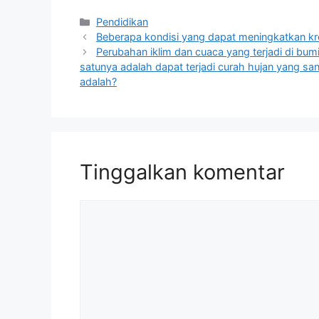
Kategori
Pendidikan
Beberapa kondisi yang dapat meningkatkan kreat
Perubahan iklim dan cuaca yang terjadi di bum
satunya adalah dapat terjadi curah hujan yang san
adalah?
Tinggalkan komentar
Komentar