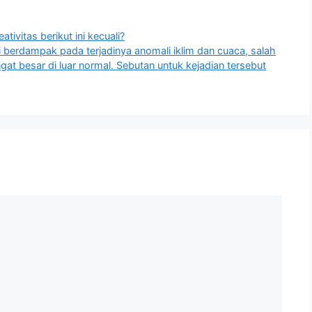
ivitas berikut ini kecuali?
i berdampak pada terjadinya anomali iklim dan cuaca, salah
gat besar di luar normal. Sebutan untuk kejadian tersebut