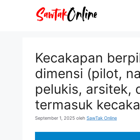
Langsung
ke
isi
Kecakapan berpik
dimensi (pilot, n
pelukis, arsitek, 
termasuk kecak
September 1, 2025
oleh
SawTak Online