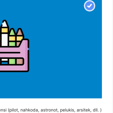
 (pilot, nahkoda, astronot, pelukis, arsitek, dll. )