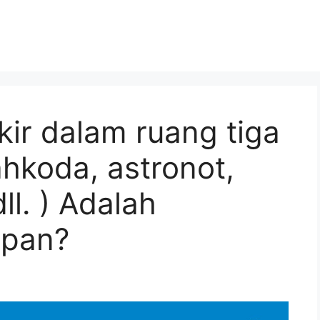
ir dalam ruang tiga
ahkoda, astronot,
dll. ) Adalah
apan?