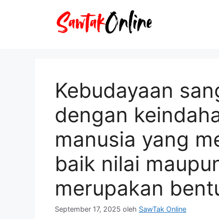
Langsung
ke
isi
Kebudayaan sang
dengan keindahan
manusia yang me
baik nilai maupun
merupakan bent
September 17, 2025
oleh
SawTak Online