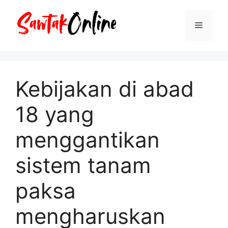
Langsung
ke
Menu
isi
Kebijakan di abad
18 yang
menggantikan
sistem tanam
paksa
mengharuskan