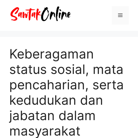
Langsung
ke
Menu
isi
Keberagaman
status sosial, mata
pencaharian, serta
kedudukan dan
jabatan dalam
masyarakat