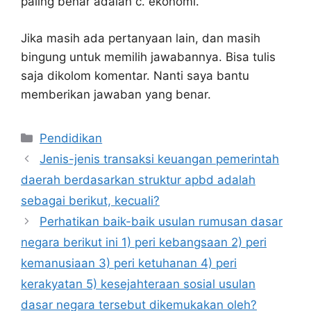
paling benar adalah c. ekonomi.
Jika masih ada pertanyaan lain, dan masih
bingung untuk memilih jawabannya. Bisa tulis
saja dikolom komentar. Nanti saya bantu
memberikan jawaban yang benar.
Kategori
Pendidikan
Jenis-jenis transaksi keuangan pemerintah
daerah berdasarkan struktur apbd adalah
sebagai berikut, kecuali?
Perhatikan baik-baik usulan rumusan dasar
negara berikut ini 1) peri kebangsaan 2) peri
kemanusiaan 3) peri ketuhanan 4) peri
kerakyatan 5) kesejahteraan sosial usulan
dasar negara tersebut dikemukakan oleh?