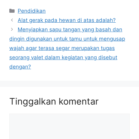
Kategori
Pendidikan
Alat gerak pada hewan di atas adalah?
Menyiapkan sapu tangan yang basah dan
dingin digunakan untuk tamu untuk mengusap
wajah agar terasa segar merupakan tugas
seorang valet dalam kegiatan yang disebut
dengan?
Tinggalkan komentar
Komentar