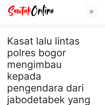
Langsung
ke
Menu
isi
Kasat lalu lintas
polres bogor
mengimbau
kepada
pengendara dari
jabodetabek yang