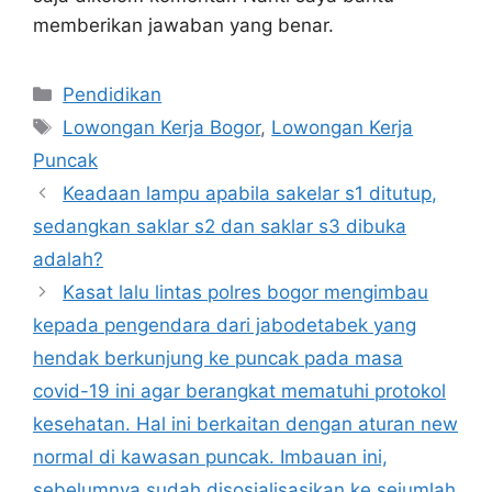
memberikan jawaban yang benar.
Kategori
Pendidikan
Tag
Lowongan Kerja Bogor
,
Lowongan Kerja
Puncak
Keadaan lampu apabila sakelar s1 ditutup,
sedangkan saklar s2 dan saklar s3 dibuka
adalah?
Kasat lalu lintas polres bogor mengimbau
kepada pengendara dari jabodetabek yang
hendak berkunjung ke puncak pada masa
covid-19 ini agar berangkat mematuhi protokol
kesehatan. Hal ini berkaitan dengan aturan new
normal di kawasan puncak. Imbauan ini,
sebelumnya sudah disosialisasikan ke sejumlah