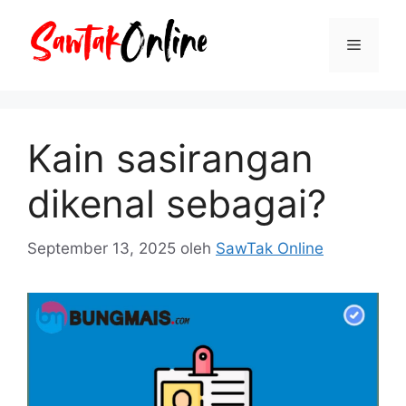
Langsung
ke
Menu
isi
Kain sasirangan
dikenal sebagai?
September 13, 2025
oleh
SawTak Online