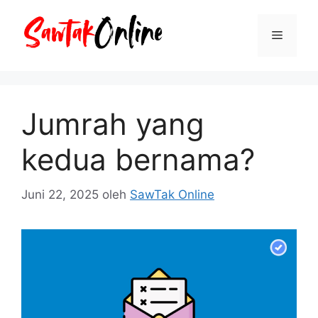
Langsung
ke
Menu
isi
Jumrah yang
kedua bernama?
Juni 22, 2025
oleh
SawTak Online