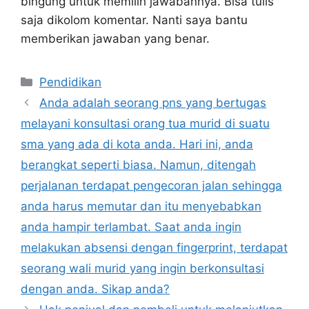
bingung untuk memilih jawabannya. Bisa tulis
saja dikolom komentar. Nanti saya bantu
memberikan jawaban yang benar.
Kategori
Pendidikan
Anda adalah seorang pns yang bertugas
melayani konsultasi orang tua murid di suatu
sma yang ada di kota anda. Hari ini, anda
berangkat seperti biasa. Namun, ditengah
perjalanan terdapat pengecoran jalan sehingga
anda harus memutar dan itu menyebabkan
anda hampir terlambat. Saat anda ingin
melakukan absensi dengan fingerprint, terdapat
seorang wali murid yang ingin berkonsultasi
dengan anda. Sikap anda?