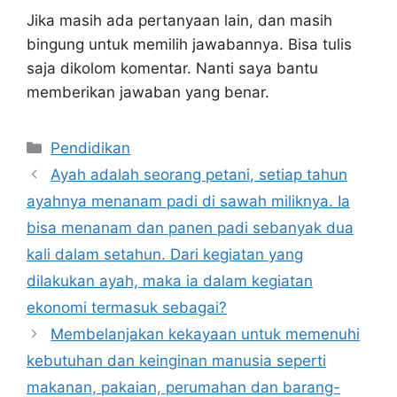
Jika masih ada pertanyaan lain, dan masih
bingung untuk memilih jawabannya. Bisa tulis
saja dikolom komentar. Nanti saya bantu
memberikan jawaban yang benar.
Kategori
Pendidikan
Ayah adalah seorang petani, setiap tahun
ayahnya menanam padi di sawah miliknya. Ia
bisa menanam dan panen padi sebanyak dua
kali dalam setahun. Dari kegiatan yang
dilakukan ayah, maka ia dalam kegiatan
ekonomi termasuk sebagai?
Membelanjakan kekayaan untuk memenuhi
kebutuhan dan keinginan manusia seperti
makanan, pakaian, perumahan dan barang-